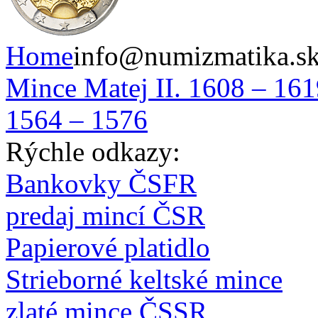
Home
info@numizmatika.s
Mince Matej II. 1608 – 16
1564 – 1576
Rýchle odkazy:
Bankovky ČSFR
predaj mincí ČSR
Papierové platidlo
Strieborné keltské mince
zlaté mince ČSSR