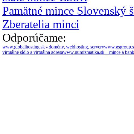
Pamätné mince Slovenský š
Zberatelia minci
Odporúčame:
www.globalhosting.sk - domény, webhosting, servery
www.gsgroup.sk 
virtuálne sídlo a virtuálna adresa
www.numizmatika.sk – mince a ban